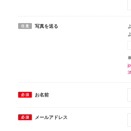
0
写真を送る
任 意
j
お名前
必 須
メールアドレス
必 須