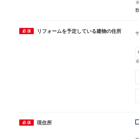
リフォームを予定している建物の住所
必 須
現住所
必 須