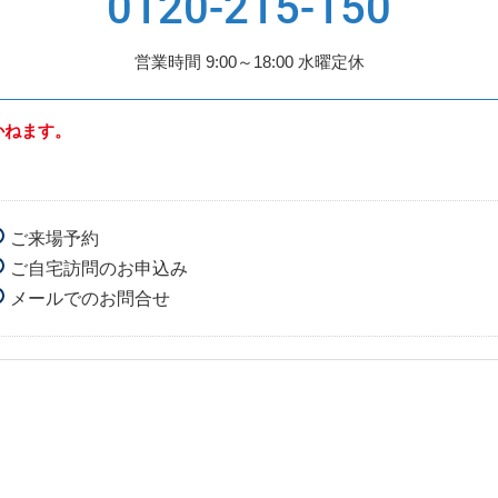
0120-215-150
営業時間 9:00～18:00 水曜定休
かねます。
ご来場予約
ご自宅訪問のお申込み
メールでのお問合せ
第1希望
日付
時間
第2希望
日付
時間
※当日の来店をご希望の場合は、下記フリーダイヤルまでご連