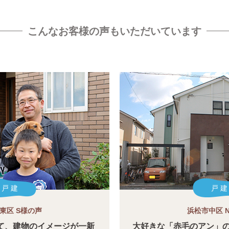
こんなお客様の声もいただいています
戸 建
戸 建
東区 S様の声
浜松市中区 
て、建物のイメージが一新
大好きな「赤毛のアン」