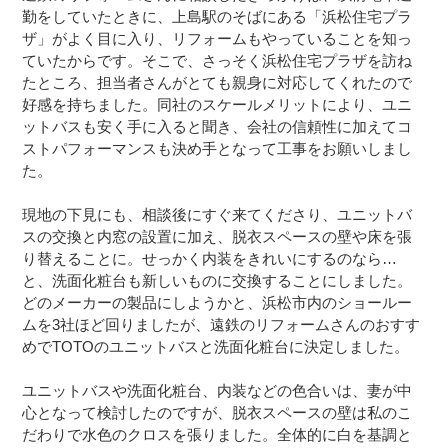
勤をしていたときに、上島駅のそばにある「浜松住宅プラ
ザ」がよく目に入り、リフォームもやっていることを知っ
ていたからです。そこで、さっそく浜松住宅プラザを訪ね
たところ、担当者さんがとても親身に対応してくれたので
好感を持ちました。同社のスケールメリットにより、ユニ
ットバスも安く手に入ると聞き、会社の信頼性に加えてコ
ストパフォーマンスも決め手となって工事をお願いしまし
た。
現地の下見にも、相談後にすぐ来てくださり、ユニットバ
スの交換と内窓の設置に加え、脱衣スペースの壁や床を張
り替えることに。せっかく内装をきれいにするのなら…
と、洗面化粧台も新しいものに交換することにしました。
どのメーカーの製品にしようかと、浜松市内のショールー
ムを3社ほど回りましたが、遠鉄のリフォームさんのおすす
めでTOTOのユニットバスと洗面化粧台に決定しました。
ユニットバスや洗面化粧台、内装などの色合いは、妻が中
心となって検討したのですが、脱衣スペースの壁は私のこ
だわりで水色のクロスを張りました。全体的に白を基調と