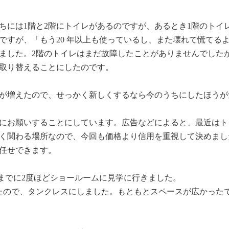
ちには
1
階と
2
階にトイレがあるのですが、あるとき
1
階のトイ
ですが、「もう
20
年以上も使っているし、また壊れて慌てる
ました。
2
階のトイレはまだ故障したことがありませんでした
取り替えることにしたのです。
が増えたので、せっかく新しくするなら今のうちにしたほうが
にお願いすることにしています。広告などによると、最近はト
く関わる場所なので、今回も価格より信用を重視して決めまし
任せできます。
までに
2
度ほどショールームに見学に行きました。
たので、タンクレスにしました。もともとスペースが広かった