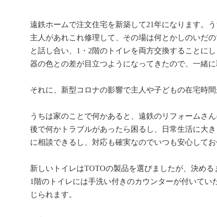
遠鉄ホームで注文住宅を新築して
21
年になります。う
主人があれこれ修理して、その場は何とかしのいだの
と話し合い、
1
・
2
階のトイレを両方交換することにし
器の色との差が目立つようになってきたので、一緒に
それに、新型コロナの影響で主人や子どもの在宅時間
うちは家のことで何かあると、遠鉄のリフォームさん
後で何かトラブルがあったら困るし、日常生活に大き
に相談できるし、対応も確実なのでいつも安心してお
新しいトイレは
TOTO
の製品を選びましたが、決める
1
階のトイレには手洗い付きのカウンターが付いてい
じられます。