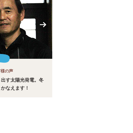
Y様の声
り出す太陽光発電。冬
まかなえます！