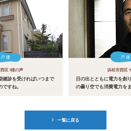
戸 建
戸 建
西区 I様の声
浜松市西区 
期健診を受ければいつまで
日の出とともに電力を創
のですね。
の曇り空でも消費電力を
一覧に戻る