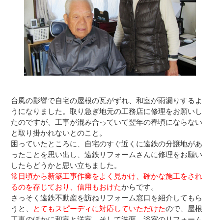
台風の影響で自宅の屋根の瓦がずれ、和室が雨漏りするよ
うになりました。取り急ぎ地元の工務店に修理をお願いし
たのですが、工事が混み合っていて翌年の春頃にならない
と取り掛かれないとのこと。
困っていたところに、自宅のすぐ近くに遠鉄の分譲地があ
ったことを思い出し、遠鉄リフォームさんに修理をお願い
したらどうかと思い立ちました。
常日頃から新築工事作業をよく見かけ、確かな施工をされ
るのを存じており、信用もおけた
からです。
さっそく遠鉄不動産を訪ねリフォーム窓口を紹介してもら
うと、
とてもスピーディに対応していただけた
ので、屋根
工事のほかに和室と洋室、そして洗面、浴室のリフォーム