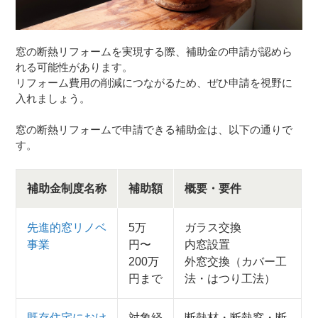
窓の断熱リフォームを実現する際、補助金の申請が認めら
れる可能性があります。
リフォーム費用の削減につながるため、ぜひ申請を視野に
入れましょう。
窓の断熱リフォームで申請できる補助金は、以下の通りで
す。
補助金制度名称
補助額
概要・要件
先進的窓リノベ
5万
ガラス交換
事業
円〜
内窓設置
200万
外窓交換（カバー工
円まで
法・はつり工法）
既存住宅におけ
対象経
断熱材・断熱窓・断