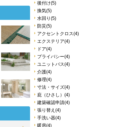
後付け
(5)
換気
(5)
水回り
(5)
防災
(5)
アクセントクロス
(4)
エクステリア
(4)
ドア
(4)
プライバシー
(4)
ユニットバス
(4)
介護
(4)
修理
(4)
寸法・サイズ
(4)
庇（ひさし）
(4)
建築確認申請
(4)
張り替え
(4)
手洗い器
(4)
暖房
(4)