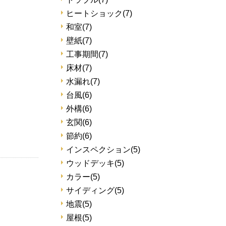
ヒートショック
(7)
和室
(7)
壁紙
(7)
工事期間
(7)
床材
(7)
水漏れ
(7)
台風
(6)
外構
(6)
玄関
(6)
節約
(6)
インスペクション
(5)
ウッドデッキ
(5)
カラー
(5)
サイディング
(5)
地震
(5)
屋根
(5)