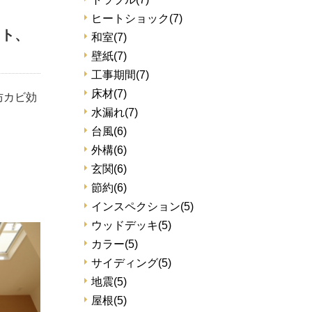
ヒートショック
(7)
ット、
和室
(7)
壁紙
(7)
工事期間
(7)
床材
(7)
防カビ効
水漏れ
(7)
台風
(6)
外構
(6)
玄関
(6)
節約
(6)
インスペクション
(5)
ウッドデッキ
(5)
カラー
(5)
サイディング
(5)
地震
(5)
屋根
(5)