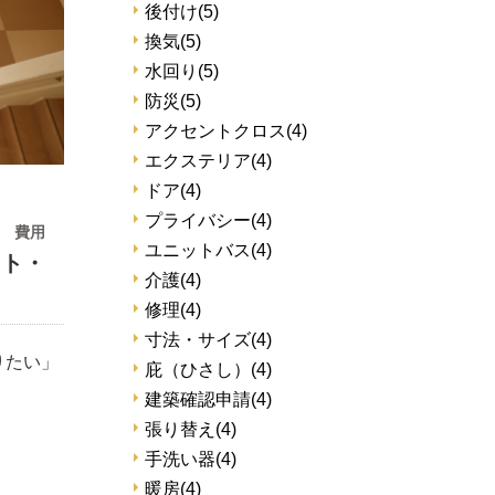
後付け
(5)
換気
(5)
水回り
(5)
防災
(5)
アクセントクロス
(4)
エクステリア
(4)
ドア
(4)
プライバシー
(4)
費用
ユニットバス
(4)
ット・
介護
(4)
修理
(4)
寸法・サイズ
(4)
りたい」
庇（ひさし）
(4)
建築確認申請
(4)
張り替え
(4)
手洗い器
(4)
暖房
(4)